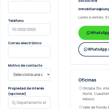
5551041918
inmobiliaria@lui
Lunes a viernes, 9
Teléfono
WhatsApp 
Correo electrónico
WhatsApp 
Motivo de contacto
Oficinas
Propiedad de interés
Orizaba 154, int
(opcional)
Norte, Cuauhté
México
Valle de Florido 