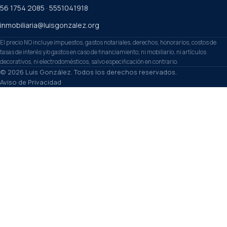
56 1754 2085
·
5551041918
inmobiliaria@luisgonzalez.org
El precio NO incluye impuestos, gastos notariales, derechos, honorarios, costos de
tasas de interés y/o gastos en caso de financiamiento; ni mobiliario, ni artículos
decorativos, ni electrodomésticos, salvo especificación en contrario.
© 2026 Luis González. Todos los derechos reservados.
Aviso de Privacidad