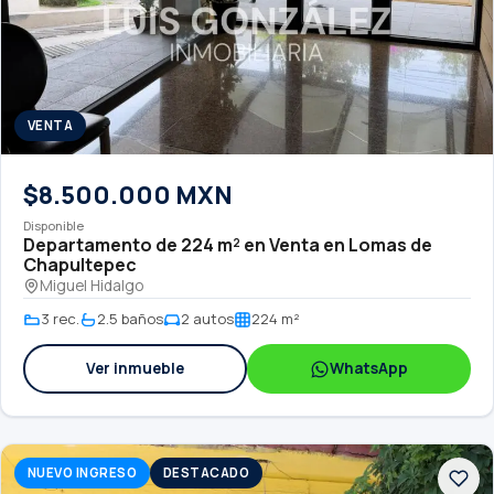
VENTA
$8.500.000 MXN
Disponible
Departamento de 224 m² en Venta en Lomas de
Chapultepec
Miguel Hidalgo
3 rec.
2.5 baños
2 autos
224 m²
Ver inmueble
WhatsApp
NUEVO INGRESO
DESTACADO