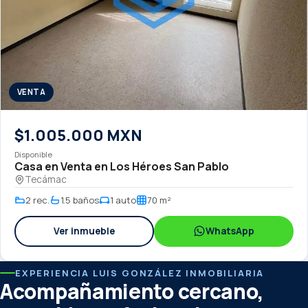
VENTA
$1.005.000 MXN
Disponible
Casa en Venta en Los Héroes San Pablo
Tecámac
2 rec.
1.5 baños
1 auto
70 m²
Ver inmueble
WhatsApp
EXPERIENCIA LUIS GONZÁLEZ INMOBILIARIA
Acompañamiento cercano,