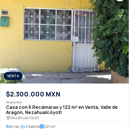
VENTA
$2.300.000 MXN
Disponible
Casa con 6 Recámaras y 122 m² en Venta, Valle de
Aragón, Nezahualcóyotl
Nezahualcóyotl
6 rec.
3 baños
221 m²