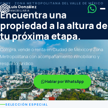
CDMX · ZONA METROPOLITANA DEL VALLE DE MÉXICO
Luis González
Encuentra una
INMOBILIARIA
propiedad a la altura de
tu próxima etapa.
Compra, vende o renta en Ciudad de México y Zona
Metropolitana con acompañamiento inmobiliario y
respaldo jurídico.
Perfilarme
Hablar por WhatsApp
DESPLÁZATE
SELECCIÓN ESPECIAL