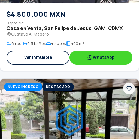
$4.800.000 MXN
Disponible
Casa en Venta, San Felipe de Jesús, GAM, CDMX
Gustavo A. Madero
6 rec.
6.5 baños
4 autos
400 m²
Ver inmueble
WhatsApp
NUEVO INGRESO
DESTACADO